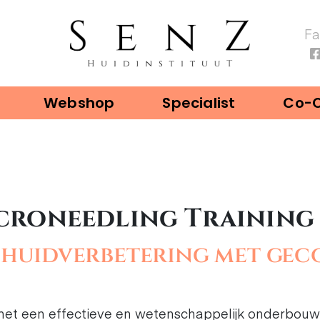
F
Webshop
Specialist
Co-
icroneedling Training
 huidverbetering met ge
en met een effectieve en wetenschappelijk onderbou