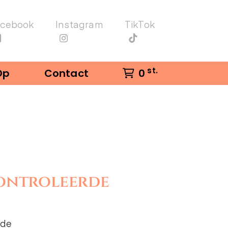
acebook
Instagram
TikTok
st.
Op
Contact
0
controleerde
wde