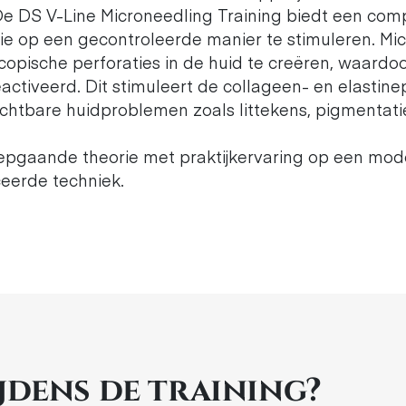
De DS V-Line Microneedling Training biedt een co
ie op een gecontroleerde manier te stimuleren. Mi
copische perforaties in de huid te creëren, waardoo
ctiveerd. Dit stimuleert de collageen- en elastine
ichtbare huidproblemen zoals littekens, pigmentati
epgaande theorie met praktijkervaring op een model
eerde techniek.
ijdens de training?