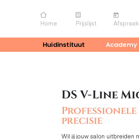
Home
Prijslijst
Afspraak
Huidinstituut
Academy
DS V-Line M
Professionele
precisie
Wil jij jouw salon uitbreid