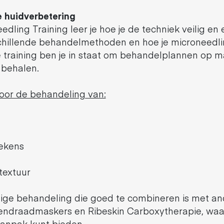
e huidverbetering
dling Training leer je hoe je de techniek veilig en e
rschillende behandelmethoden en hoe je microneedli
de training ben je in staat om behandelplannen op 
 behalen.
voor de behandeling van:
tekens
textuur
jdige behandeling die goed te combineren is met a
endraadmaskers en Ribeskin Carboxytherapie, waar
anpak kunt bieden.