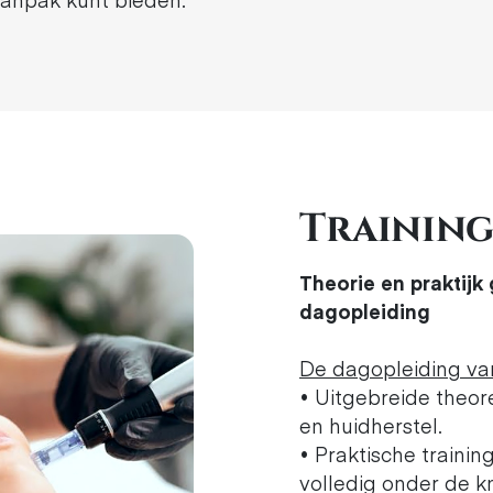
Trainin
Theorie en praktijk
dagopleiding
De dagopleiding van
• Uitgebreide theor
en huidherstel.
• Praktische traini
volledig onder de kn