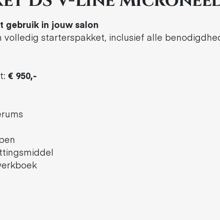
et DS V-Line Micronee
 gebruik in jouw salon
en volledig starterspakket, inclusief alle benodig
t:
€ 950,-
erums
apen
ttingsmiddel
werkboek