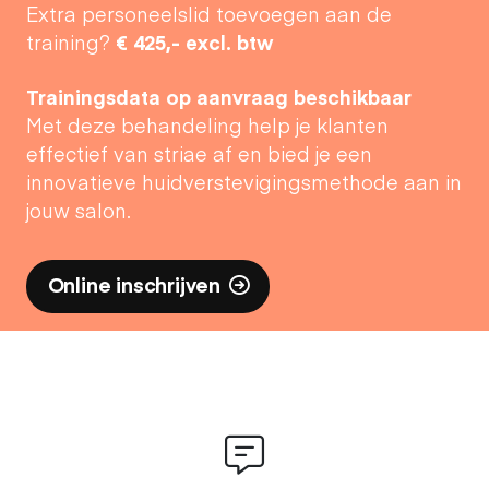
Extra personeelslid toevoegen aan de
training?
€ 425,- excl. btw
Trainingsdata op aanvraag beschikbaar
Met deze behandeling help je klanten
effectief van striae af en bied je een
innovatieve huidverstevigingsmethode aan in
jouw salon.
Online inschrijven