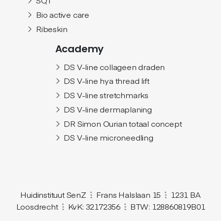
SQT
Bio active care
Ribeskin
Academy
DS V-line collageen draden
DS V-line hya thread lift
DS V-line stretchmarks
DS V-line dermaplaning
DR Simon Ourian totaal concept
DS V-line microneedling
Huidinstituut SenZ
Frans Halslaan 15
1231 BA
Loosdrecht
KvK: 32172356
BTW: 128860819B01