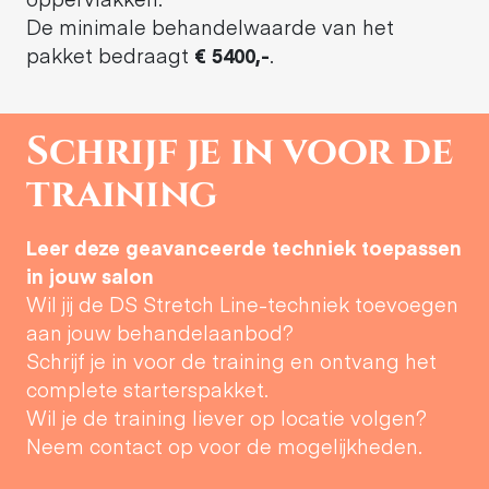
De minimale behandelwaarde van het
pakket bedraagt
€ 5400,-
.
Schrijf je in voor de
training
Leer deze geavanceerde techniek toepassen
in jouw salon
Wil jij de DS Stretch Line-techniek toevoegen
aan jouw behandelaanbod?
Schrijf je in voor de training en ontvang het
complete starterspakket.
Wil je de training liever op locatie volgen?
Neem contact op voor de mogelijkheden.