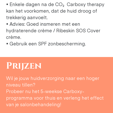
• Enkele dagen na de CO₂ Carboxy therapy
kan het voorkomen, dat de huid droog of
trekkerig aanvoelt.
• Advies: Goed insmeren met een
hydraterende crème / Ribeskin SOS Cover
crème.
• Gebruik een SPF zonbescherming.
Prijzen
Wil je jouw huidverzorging naar een hoger
niveau tillen?
Probeer nu het 5-weekse Carboxy-
programma voor thuis en verleng het effect
van je salonbehandeling!