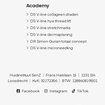
Academy
DS V-line collageen draden
DS V-line hya thread lift
DS V-line stretchmarks
DS V-line dermaplaning
DR Simon Ourian totaal concept
DS V-line microneedling
Huidinstituut SenZ
Frans Halslaan 15
1231 BA
Loosdrecht
KvK: 32172356
BTW: 128860819B01
Facebook
Instagram
TikTok