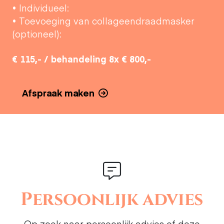
• Individueel:
• Toevoeging van collageendraadmasker
(optioneel):
€ 115,- / behandeling 8x € 800,-
Afspraak maken
Persoonlijk advies
Op zoek naar persoonlijk advies of deze