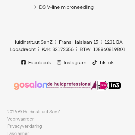
DS V-line microneedling
Huidinstituut SenZ
Frans Halslaan 15
1231 BA
Loosdrecht
KvK: 32172356
BTW: 128860819B01
Facebook
Instagram
TikTok
2026 © Huidinstituut SenZ
Voorwaarden
Privacyverklaring
Disclaimer