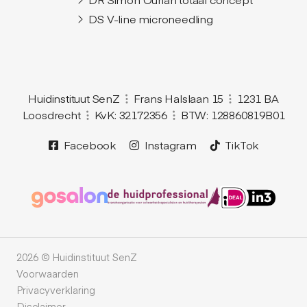
DS V-line microneedling
Huidinstituut SenZ
Frans Halslaan 15
1231 BA
Loosdrecht
KvK: 32172356
BTW: 128860819B01
Facebook
Instagram
TikTok
2026 © Huidinstituut SenZ
Voorwaarden
Privacyverklaring
Disclaimer