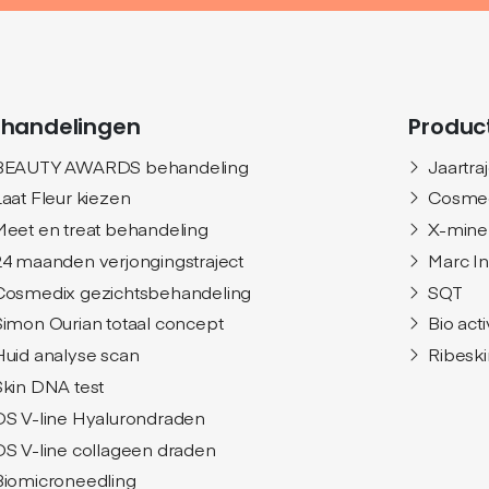
handelingen
Produc
BEAUTY AWARDS behandeling
Jaartra
Laat Fleur kiezen
Cosme
Meet en treat behandeling
X-mine
24 maanden verjongingstraject
Marc I
Cosmedix gezichtsbehandeling
SQT
Simon Ourian totaal concept
Bio act
Huid analyse scan
Ribeski
Skin DNA test
DS V-line Hyalurondraden
DS V-line collageen draden
Biomicroneedling