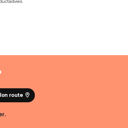
ductadvies.
?
lon route
er.