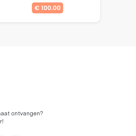
€ 100.00
maat ontvangen?
r!