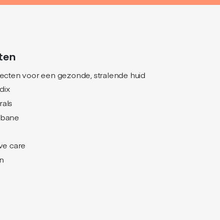
ten
jecten voor een gezonde, stralende huid
dix
rals
nbane
ive care
n