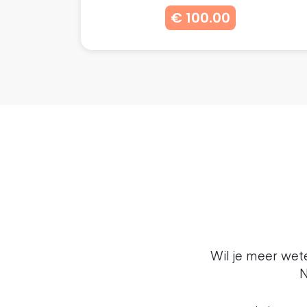
€ 100.00
Wil je meer we
N