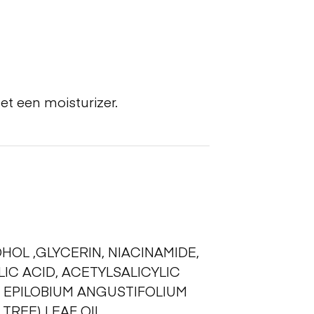
et een moisturizer.
HOL ,GLYCERIN, NIACINAMIDE,
LIC ACID, ACETYLSALICYLIC
, EPILOBIUM ANGUSTIFOLIUM
REE) LEAF OIL,