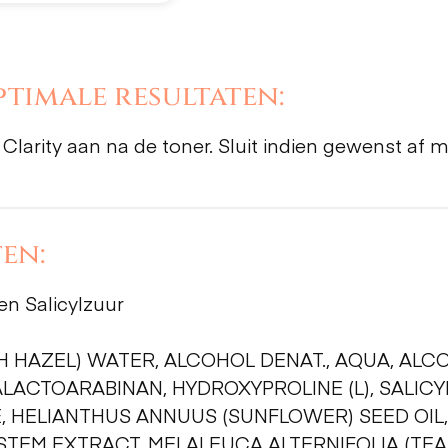
timale resultaten:
larity aan na de toner. Sluit indien gewenst af m
en:
n Salicylzuur
 HAZEL) WATER, ALCOHOL DENAT., AQUA, ALCO
ALACTOARABINAN, HYDROXYPROLINE (L), SALICY
, HELIANTHUS ANNUUS (SUNFLOWER) SEED OIL
EM EXTRACT, MELALEUCA ALTERNIFOLIA (TEA T