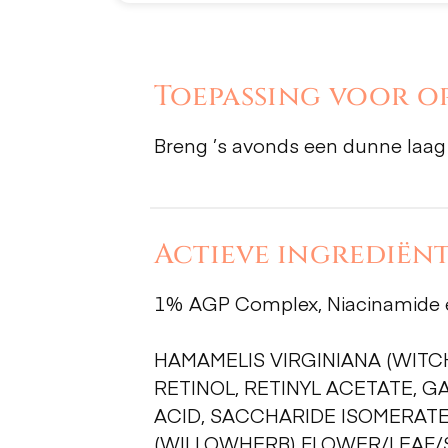
Toepassing voor op
Breng ’s avonds een dunne laag C
Actieve ingrediënt
1% AGP Complex, Niacinamide e
HAMAMELIS VIRGINIANA (WITCH
RETINOL, RETINYL ACETATE, G
ACID, SACCHARIDE ISOMERATE
(WILLOWHERB) FLOWER/LEAF/ST