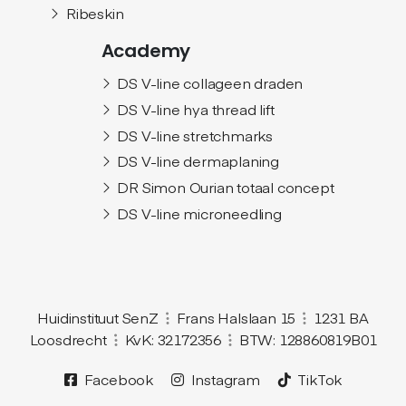
Ribeskin
Academy
DS V-line collageen draden
DS V-line hya thread lift
DS V-line stretchmarks
DS V-line dermaplaning
DR Simon Ourian totaal concept
DS V-line microneedling
Huidinstituut SenZ
Frans Halslaan 15
1231 BA
Loosdrecht
KvK: 32172356
BTW: 128860819B01
Facebook
Instagram
TikTok