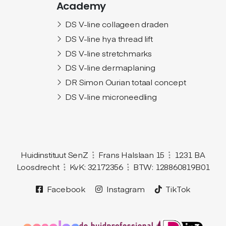
Academy
DS V-line collageen draden
DS V-line hya thread lift
DS V-line stretchmarks
DS V-line dermaplaning
DR Simon Ourian totaal concept
DS V-line microneedling
Huidinstituut SenZ
Frans Halslaan 15
1231 BA
Loosdrecht
KvK: 32172356
BTW: 128860819B01
Facebook
Instagram
TikTok