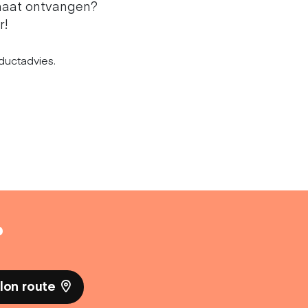
maat ontvangen?
r!
ductadvies.
?
lon route