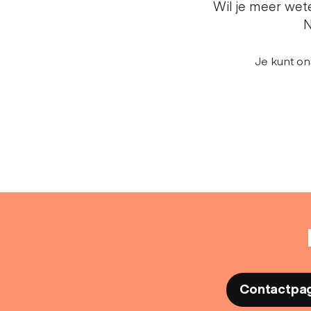
Wil je meer we
N
Je kunt on
Contactpa