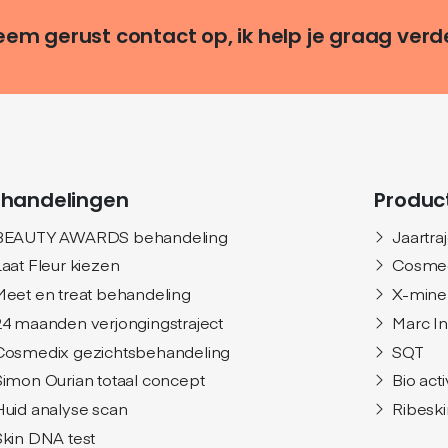
em gerust contact op, ik help je graag verd
handelingen
Produc
BEAUTY AWARDS behandeling
Jaartra
Laat Fleur kiezen
Cosme
Meet en treat behandeling
X-mine
24 maanden verjongingstraject
Marc I
Cosmedix gezichtsbehandeling
SQT
Simon Ourian totaal concept
Bio act
Huid analyse scan
Ribeski
Skin DNA test