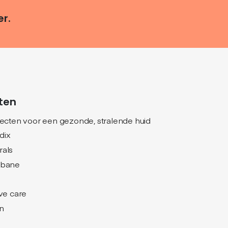
er.
ten
jecten voor een gezonde, stralende huid
dix
rals
nbane
ive care
n