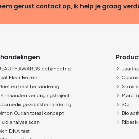
em gerust contact op, ik help je graag verd
handelingen
Produc
BEAUTY AWARDS behandeling
Jaartra
Laat Fleur kiezen
Cosme
Meet en treat behandeling
X-mine
24 maanden verjongingstraject
Marc I
Cosmedix gezichtsbehandeling
SQT
Simon Ourian totaal concept
Bio act
Huid analyse scan
Ribeski
Skin DNA test