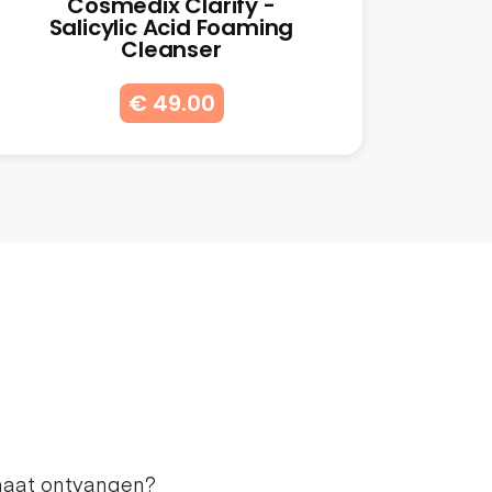
Cosmedix Clarify -
Salicylic Acid Foaming
Cleanser
€ 49.00
maat ontvangen?