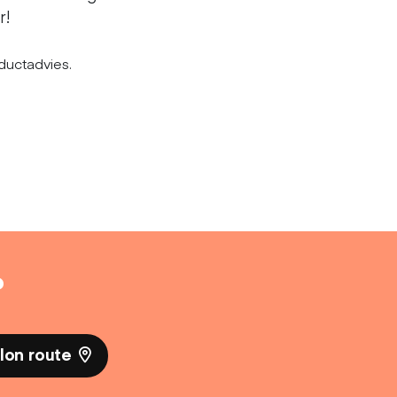
r!
ductadvies.
?
lon route