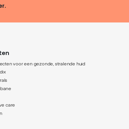
er.
ten
jecten voor een gezonde, stralende huid
dix
rals
nbane
ive care
n