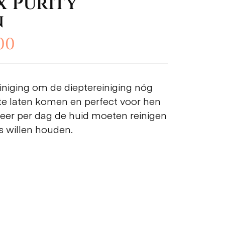
 Purity
n
.00
einiging om de dieptereiniging nóg
t te laten komen en perfect voor hen
keer per dag de huid moeten reinigen
s willen houden.