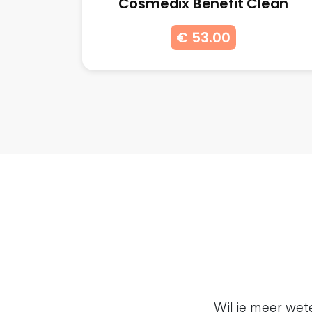
Cosmedix Benefit Clean
€ 53.00
Wil je meer we