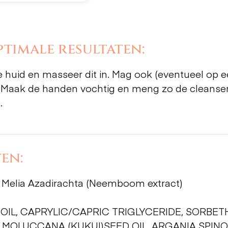
timale resultaten:
e huid en masseer dit in. Mag ook (eventueel op 
Maak de handen vochtig en meng zo de cleanser me
.
en:
lie, Melia Azadirachta (Neemboom extract)
 OIL, CAPRYLIC/CAPRIC TRIGLYCERIDE, SORBE
S MOLUCCANA (KUKUI)SEED OIL, ARGANIA SPINO