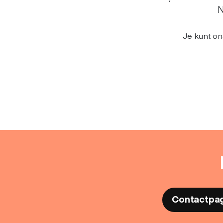
N
Je kunt on
Contactpa