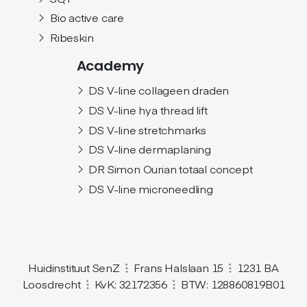
Bio active care
Ribeskin
Academy
DS V-line collageen draden
DS V-line hya thread lift
DS V-line stretchmarks
DS V-line dermaplaning
DR Simon Ourian totaal concept
DS V-line microneedling
Huidinstituut SenZ
Frans Halslaan 15
1231 BA
Loosdrecht
KvK: 32172356
BTW: 128860819B01