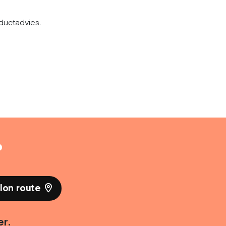
ductadvies.
?
lon route
er.