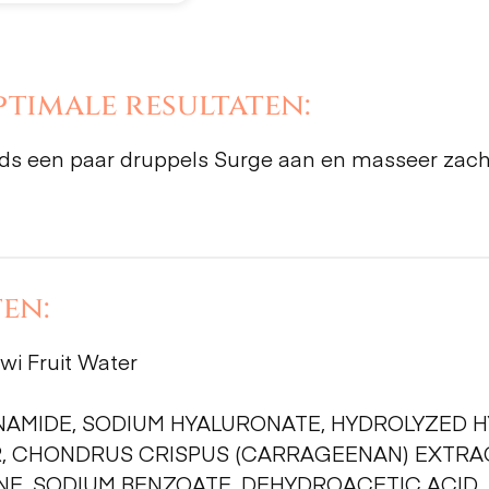
timale resultaten:
nds een paar druppels Surge aan en masseer zac
en:
wi Fruit Water
INAMIDE, SODIUM HYALURONATE, HYDROLYZED H
ER, CHONDRUS CRISPUS (CARRAGEENAN) EXTRAC
, SODIUM BENZOATE, DEHYDROACETIC ACID, 