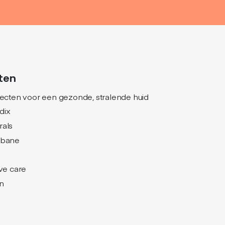
ten
jecten voor een gezonde, stralende huid
dix
rals
nbane
ive care
n