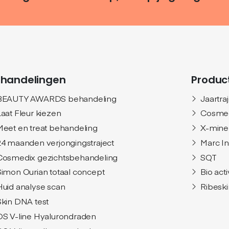
handelingen
Produc
BEAUTY AWARDS behandeling
Jaartra
Laat Fleur kiezen
Cosme
Meet en treat behandeling
X-mine
24 maanden verjongingstraject
Marc I
Cosmedix gezichtsbehandeling
SQT
Simon Ourian totaal concept
Bio act
Huid analyse scan
Ribeski
Skin DNA test
DS V-line Hyalurondraden