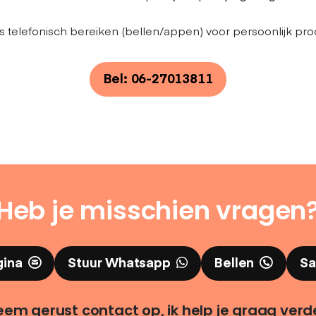
s telefonisch bereiken (bellen/appen) voor persoonlijk pro
Bel: 06-27013811
Heb je misschien vragen
gina
Stuur Whatsapp
Bellen
Sa
em gerust contact op, ik help je graag verd