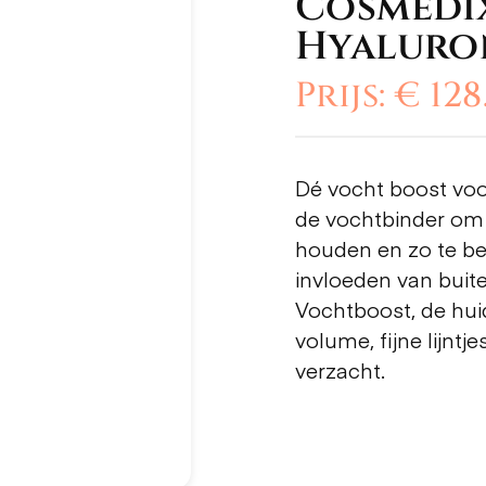
Cosmedix
Hyaluro
Prijs: € 128
Dé vocht boost voo
de vochtbinder om
houden en zo te b
invloeden van buite
Vochtboost, de huid
volume, fijne lijntj
verzacht.