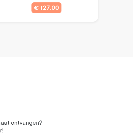
€ 127.00
maat ontvangen?
r!