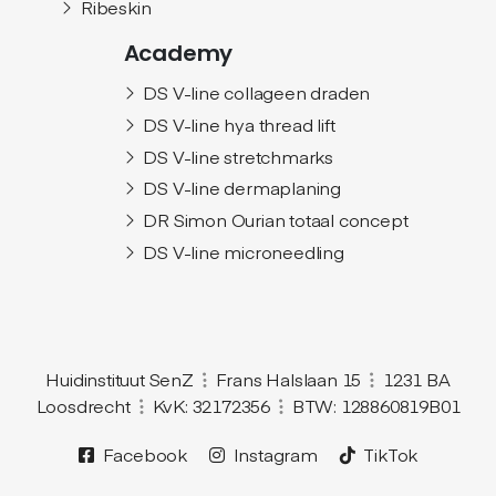
Ribeskin
Academy
DS V-line collageen draden
DS V-line hya thread lift
DS V-line stretchmarks
DS V-line dermaplaning
DR Simon Ourian totaal concept
DS V-line microneedling
Huidinstituut SenZ
Frans Halslaan 15
1231 BA
Loosdrecht
KvK: 32172356
BTW: 128860819B01
Facebook
Instagram
TikTok