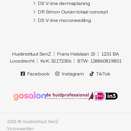
DS V-line dermaplaning
DR Simon Ourian totaal concept
DS V-line microneedling
Huidinstituut SenZ
Frans Halslaan 15
1231 BA
Loosdrecht
KvK: 32172356
BTW: 128860819B01
Facebook
Instagram
TikTok
2026 © Huidinstituut SenZ
Voorwaarden