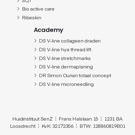
Bio active care
Ribeskin
Academy
DS V-line collageen draden
DS V-line hya thread lift
DS V-line stretchmarks
DS V-line dermaplaning
DR Simon Ourian totaal concept
DS V-line microneedling
Huidinstituut SenZ
Frans Halslaan 15
1231 BA
Loosdrecht
KvK: 32172356
BTW: 128860819B01