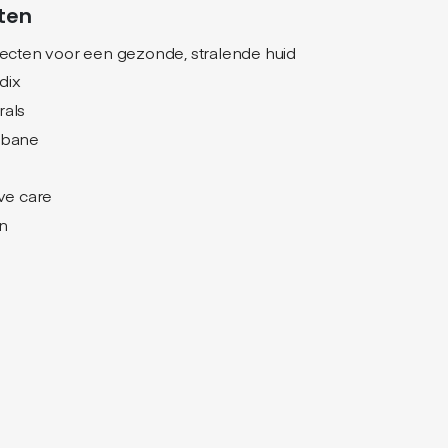
ten
jecten voor een gezonde, stralende huid
dix
rals
nbane
ive care
n