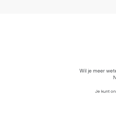
Wil je meer we
N
Je kunt on