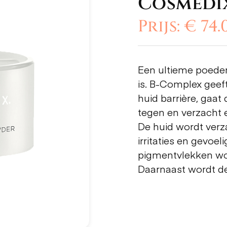
Cosmedi
Prijs: € 74.
Een ultieme poeder
is. B-Complex geef
huid barrière, gaa
tegen en verzacht e
De huid wordt ver
irritaties en gevoe
pigmentvlekken wo
Daarnaast wordt de