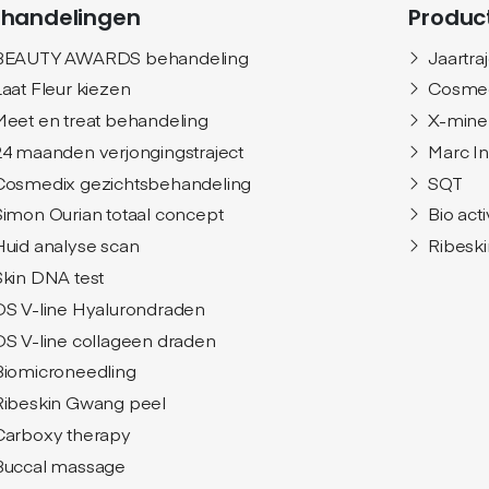
handelingen
Produc
BEAUTY AWARDS behandeling
Jaartra
Laat Fleur kiezen
Cosme
Meet en treat behandeling
X-mine
24 maanden verjongingstraject
Marc I
Cosmedix gezichtsbehandeling
SQT
Simon Ourian totaal concept
Bio act
Huid analyse scan
Ribeski
Skin DNA test
DS V-line Hyalurondraden
DS V-line collageen draden
Biomicroneedling
Ribeskin Gwang peel
Carboxy therapy
Buccal massage