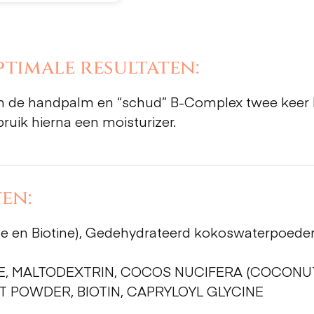
timale resultaten:
n de handpalm en “schud” B-Complex twee keer h
ruik hierna een moisturizer.
en:
de en Biotine), Gedehydrateerd kokoswaterpoede
E, MALTODEXTRIN, COCOS NUCIFERA (COCONUT
RT POWDER, BIOTIN, CAPRYLOYL GLYCINE