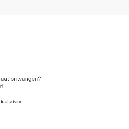
maat ontvangen?
r!
ductadvies.