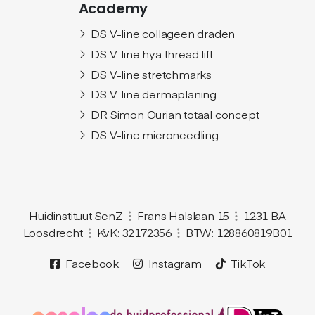
Academy
DS V-line collageen draden
DS V-line hya thread lift
DS V-line stretchmarks
DS V-line dermaplaning
DR Simon Ourian totaal concept
DS V-line microneedling
Huidinstituut SenZ
Frans Halslaan 15
1231 BA
Loosdrecht
KvK: 32172356
BTW: 128860819B01
Facebook
Instagram
TikTok