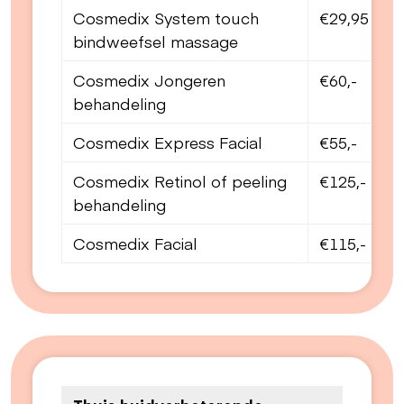
Cosmedix System touch
€29,95
bindweefsel massage
Cosmedix Jongeren
€60,-
behandeling
Cosmedix Express Facial
€55,-
Cosmedix Retinol of peeling
€125,-
behandeling
Cosmedix Facial
€115,-