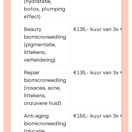
(hydratatie,
botox, plumping
effect)
Beauty
€135,- kuur van 3x €430,-
biomicroneedling
(pigmentatie,
littekens,
verheldering)
Repair
€135,- kuur van 3x €430,-
biomicroneedling
(rosacea, acne,
littekens,
onzuivere huid)
Anti-aging
€150,- kuur van 3x €475,-
biomicroneedling
(glycatie,