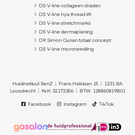
DS V-line collageen draden
DS V-line hya thread lift
DS V-line stretchmarks
DS V-line dermaplaning
DR Simon Ourian totaal concept
DS V-line microneedling
Huidinstituut SenZ
Frans Halslaan 15
1231 BA
Loosdrecht
KvK: 32172356
BTW: 128860819B01
Facebook
Instagram
TikTok